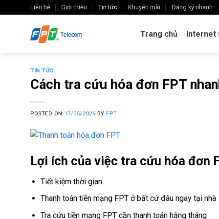
Skip
Liên hệ
Giới thiệu
Tin tức
Khuyến mãi
Đăng ký nhanh
to
content
Trang chủ
Internet
TIN TỨC
Cách tra cứu hóa đơn FPT nhan
POSTED ON
17/05/2026
BY
FPT
Lợi ích của việc tra cứu hóa đơn 
Tiết kiệm thời gian
Thanh toán tiền mạng FPT ở bất cứ đâu ngay tại nhà
Tra cứu tiền mạng FPT cần thanh toán hằng tháng