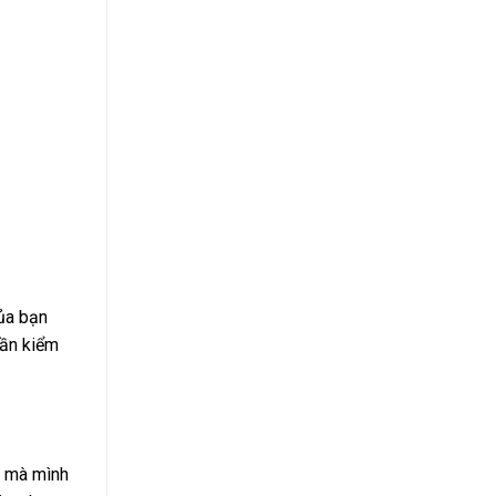
ủa bạn
cần kiểm
T mà mình