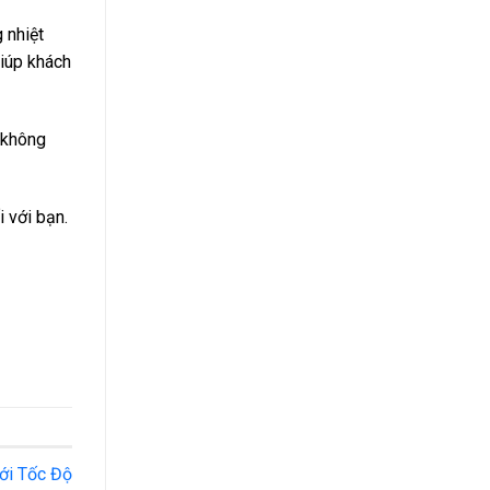
 nhiệt
giúp khách
 không
 với bạn.
ới Tốc Độ