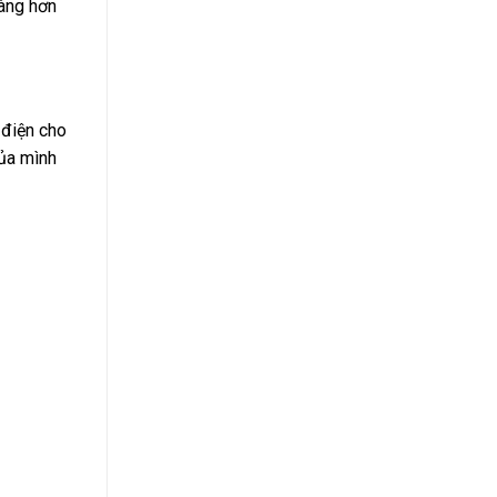
càng hơn
 điện cho
của mình