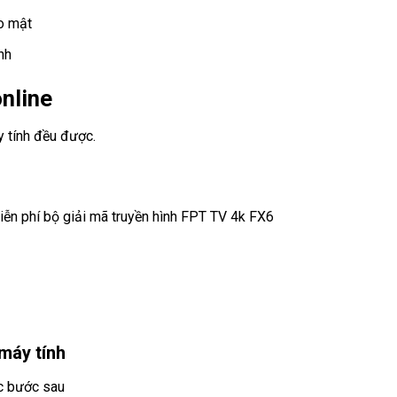
ảo mật
nh
nline
y tính đều được.
iễn phí bộ giải mã truyền hình FPT TV 4k FX6
máy tính
ác bước sau