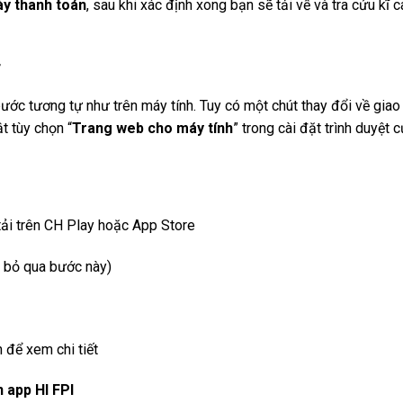
ày thanh toán
, sau khi xác định xong bạn sẽ tải về và tra cứu kĩ 
T
bước tương tự như trên máy tính. Tuy có một chút thay đổi về giao
t tùy chọn “
Trang web cho máy tính
” trong cài đặt trình duyệt 
 tải trên CH Play hoặc App Store
ì bỏ qua bước này)
 để xem chi tiết
 app HI FPI