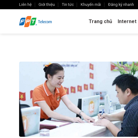
Skip
Liên hệ
Giới thiệu
Tin tức
Khuyến mãi
Đăng ký nhanh
to
content
Trang chủ
Internet